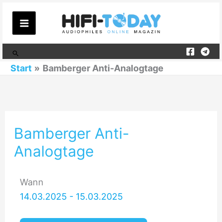
Zum
Inhalt
springen
Suchen
Start
Bamberger Anti-Analogtage
Bamberger Anti-
Analogtage
Wann
14.03.2025 - 15.03.2025
Ganztägig, sofern nicht anders angegeben