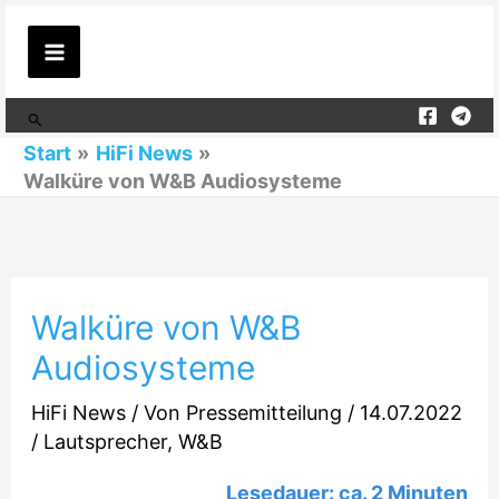
Zum
Inhalt
springen
Suchen
Start
HiFi News
Walküre von W&B Audiosysteme
Walküre von W&B
Audiosysteme
HiFi News
/ Von
Pressemitteilung
/
14.07.2022
/
Lautsprecher
,
W&B
Lesedauer: ca.
2
Minuten