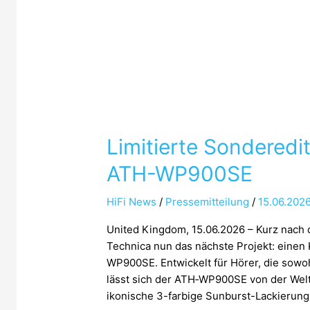
Limitierte Sonderedi
ATH-WP900SE
HiFi News
/
Pressemitteilung
/
15.06.202
United Kingdom, 15.06.2026 – Kurz nach 
Technica nun das nächste Projekt: einen K
WP900SE. Entwickelt für Hörer, die sowoh
lässt sich der ATH‑WP900SE von der Welt 
ikonische 3-farbige Sunburst-Lackierun