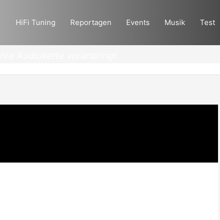
HiFi Tuning
Reportagen
Events
Musik
Test
Ihre Audiokette voranbringt.