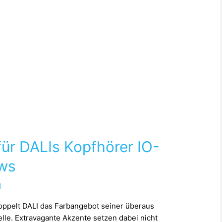
ür DALIs Kopfhörer IO-
ews
1
oppelt DALI das Farbangebot seiner überaus
lle. Extravagante Akzente setzen dabei nicht