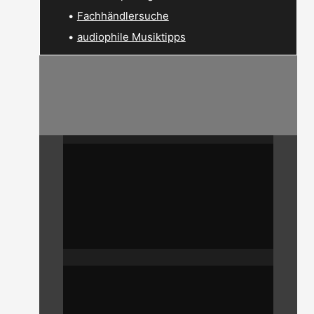
•
Fachhändlersuche
•
audiophile Musiktipps