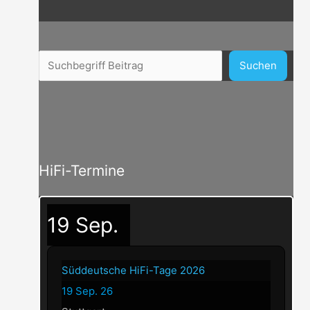
Beitragssuche
Suchen
HiFi-Termine
19
Sep.
Süddeutsche HiFi-Tage 2026
19 Sep. 26