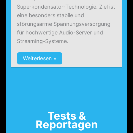
Superkondensator-Technologie. Ziel ist
eine besonders stabile und
störungsarme Spannungsversorgung
für hochwertige Audio-Server und
Streaming-Systeme.
Weiterlesen »
Tests &
Reportagen