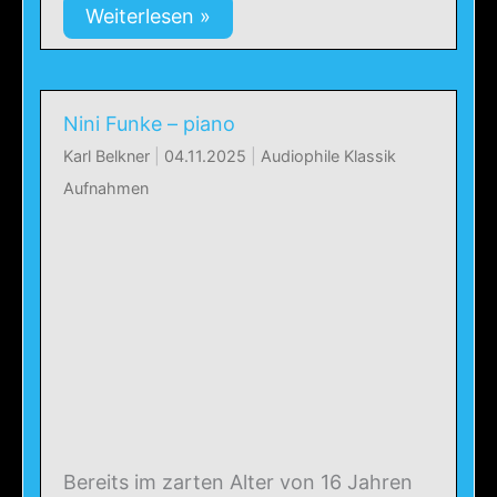
Weiterlesen »
Nini Funke – piano
Karl Belkner
|
04.11.2025
|
Audiophile Klassik
Aufnahmen
Bereits im zarten Alter von 16 Jahren