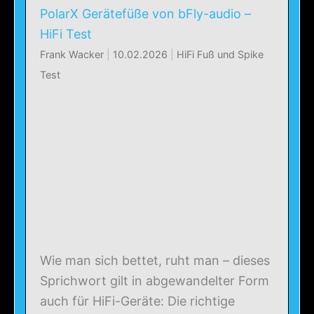
PolarX Gerätefüße von bFly-audio –
HiFi Test
Frank Wacker
|
10.02.2026
|
HiFi Fuß und Spike
Test
Wie man sich bettet, ruht man – dieses
Sprichwort gilt in abgewandelter Form
auch für HiFi-Geräte: Die richtige