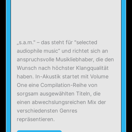
„s.a.m." – das steht für "selected
audiophile music“ und richtet sich an
anspruchsvolle Musikliebhaber, die den
Wunsch nach höchster Klangqualität
haben. In-Akustik startet mit Volume
One eine Compilation-Reihe von
sorgsam ausgewählten Titeln, die
einen abwechslungsreichen Mix der
verschiedensten Genres
repräsentieren.