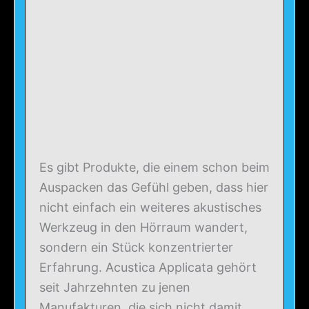
Es gibt Produkte, die einem schon beim
Auspacken das Gefühl geben, dass hier
nicht einfach ein weiteres akustisches
Werkzeug in den Hörraum wandert,
sondern ein Stück konzentrierter
Erfahrung. Acustica Applicata gehört
seit Jahrzehnten zu jenen
Manufakturen, die sich nicht damit