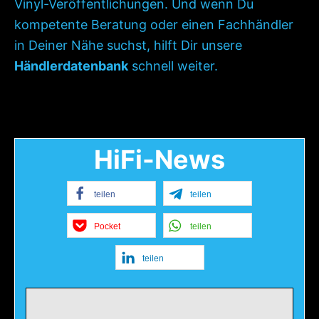
Vinyl-Veröffentlichungen. Und wenn Du
kompetente Beratung oder einen Fachhändler
in Deiner Nähe suchst, hilft Dir unsere
Händlerdatenbank
schnell weiter.
HiFi-News
teilen
teilen
Pocket
teilen
teilen