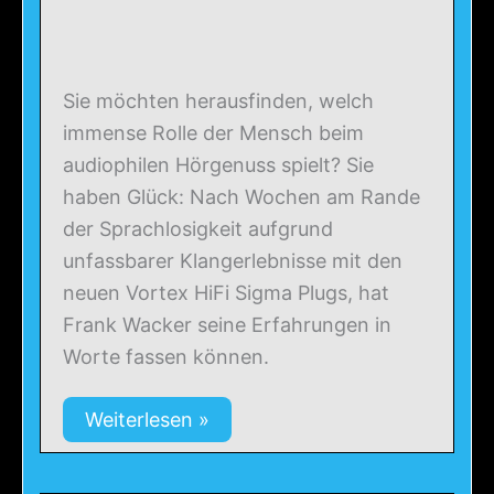
Sie möchten herausfinden, welch
immense Rolle der Mensch beim
audiophilen Hörgenuss spielt? Sie
haben Glück: Nach Wochen am Rande
der Sprachlosigkeit aufgrund
unfassbarer Klangerlebnisse mit den
neuen Vortex HiFi Sigma Plugs, hat
Frank Wacker seine Erfahrungen in
Worte fassen können.
Weiterlesen »