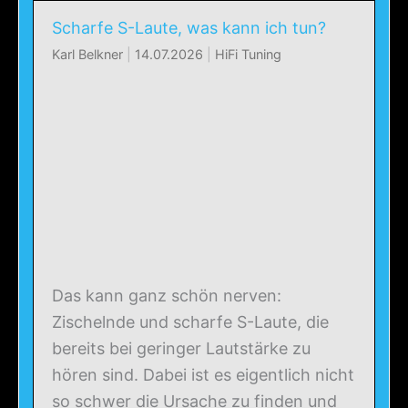
Scharfe S-Laute, was kann ich tun?
Karl Belkner
|
14.07.2026
|
HiFi Tuning
Das kann ganz schön nerven:
Zischelnde und scharfe S-Laute, die
bereits bei geringer Lautstärke zu
hören sind. Dabei ist es eigentlich nicht
so schwer die Ursache zu finden und