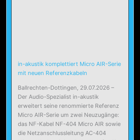
in-akustik komplettiert Micro AIR-Serie
mit neuen Referenzkabeln
Ballrechten-Dottingen, 29.07.2026 –
Der Audio-Spezialist in-akustik
erweitert seine renommierte Referenz
Micro AIR-Serie um zwei Neuzugänge:
das NF-Kabel NF-404 Micro AIR sowie
die Netzanschlussleitung AC-404