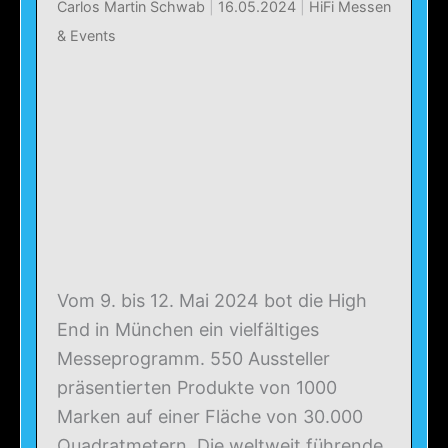
Carlos Martin Schwab
|
16.05.2024
|
HiFi Messen
& Events
Vom 9. bis 12. Mai 2024 bot die High
End in München ein vielfältiges
Messeprogramm. 550 Aussteller
präsentierten Produkte von 1000
Marken auf einer Fläche von 30.000
Quadratmetern. Die weltweit führende