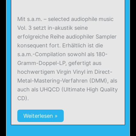
Mit s.a.m. – selected audiophile music
Vol. 3 setzt in-akustik seine
erfolgreiche Reihe audiophiler Sampler
konsequent fort. Erhältlich ist die
s.a.m.-Compilation sowohl als 180-
Gramm-Doppel-LP, gefertigt aus
hochwertigem Virgin Vinyl im Direct-
Metal-Mastering-Verfahren (DMM), als
auch als UHQCD (Ultimate High Quality
CD).
Weiterlesen »