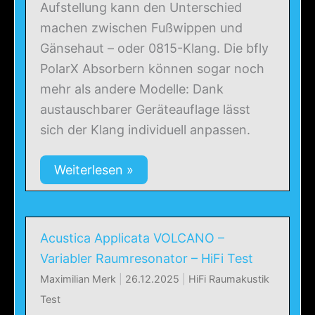
Aufstellung kann den Unterschied
machen zwischen Fußwippen und
Gänsehaut – oder 0815-Klang. Die bfly
PolarX Absorbern können sogar noch
mehr als andere Modelle: Dank
austauschbarer Geräteauflage lässt
sich der Klang individuell anpassen.
Weiterlesen »
Acustica Applicata VOLCANO –
Variabler Raumresonator – HiFi Test
Maximilian Merk
|
26.12.2025
|
HiFi Raumakustik
Test