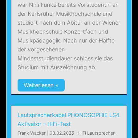
war Nini Funke bereits Vorstudentin an
der Karlsruher Musikhochschule und
studiert nach dem Abitur an der Wiener
Musikhochschule Konzertfach und
Musikpädagogik. Nach nur der Hälfte
der vorgesehenen
Mindeststudiendauer schloss sie das
Studium mit Auszeichnung ab.
Weiterlesen »
Lautsprecherkabel PHONOSOPHIE LS4
Aktivator – HiFi-Test
Frank Wacker
|
03.02.2025
|
HiFi Lautsprecher-