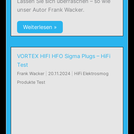
Lassen Sie sich überraschen – so wie
unser Autor Frank Wacker.
Weiterlesen »
VORTEX HIFI HFO Sigma Plugs – HiFi
Test
Frank Wacker
|
20.11.2024
|
HiFi Elektrosmog
Produkte Test