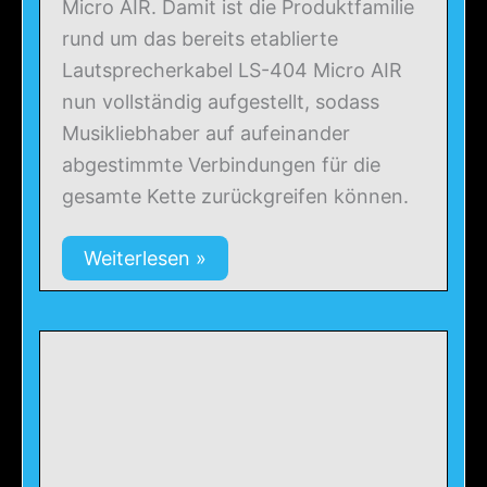
Micro AIR. Damit ist die Produktfamilie
rund um das bereits etablierte
Lautsprecherkabel LS-404 Micro AIR
nun vollständig aufgestellt, sodass
Musikliebhaber auf aufeinander
abgestimmte Verbindungen für die
gesamte Kette zurückgreifen können.
Weiterlesen »