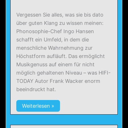
Vergessen Sie alles, was sie bis dato
über guten Klang zu wissen meinen:
Phonosophie-Chef Ingo Hansen
schafft ein Umfeld, in dem die
menschliche Wahrnehmung zur
Höchstform aufläuft. Das ermöglicht
Musikgenuss auf einem für nicht
möglich gehaltenen Niveau – was HIFI-
TODAY Autor Frank Wacker enorm
beeindruckt hat.
Weiterlesen »