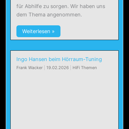
für Abhilfe zu sorgen. Wir haben uns
dem Thema angenommen.
Weiterlesen »
Ingo Hansen beim Hörraum-Tuning
Frank Wacker
|
19.02.2026
|
HiFi Themen