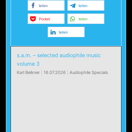
teilen
teilen
Pocket
teilen
teilen
s.a.m. – selected audiophile music
volume 3
Karl Belkner
|
16.07.2026
|
Audiophile Specials