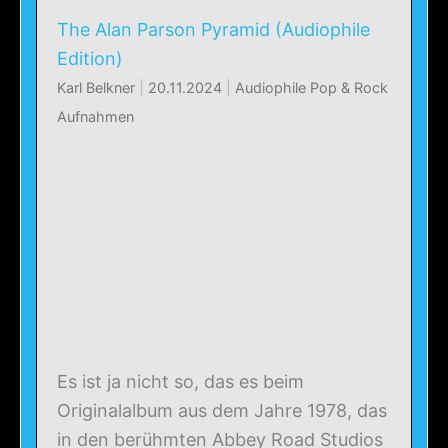
The Alan Parson Pyramid (Audiophile
Edition)
Karl Belkner
|
20.11.2024
|
Audiophile Pop & Rock
Aufnahmen
Es ist ja nicht so, das es beim
Originalalbum aus dem Jahre 1978, das
in den berühmten Abbey Road Studios