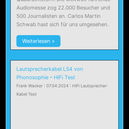
Audiomesse zog 22.000 Besucher und
500 Journalisten an. Carlos Martin
Schwab hast sich für uns umgesehen.
Weiterlesen »
Lautsprecherkabel LS4 von
Phonosophie – HiFi Test
Frank Wacker
|
07.04.2024
|
HiFi Lautsprecher-
Kabel Test