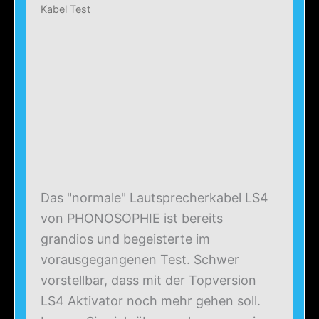
Kabel Test
Das "normale" Lautsprecherkabel LS4
von PHONOSOPHIE ist bereits
grandios und begeisterte im
vorausgegangenen Test. Schwer
vorstellbar, dass mit der Topversion
LS4 Aktivator noch mehr gehen soll.