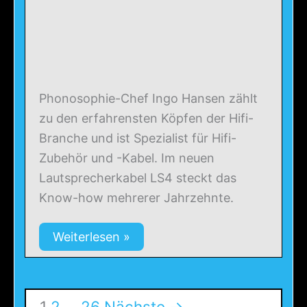
Phonosophie-Chef Ingo Hansen zählt
zu den erfahrensten Köpfen der Hifi-
Branche und ist Spezialist für Hifi-
Zubehör und -Kabel. Im neuen
Lautsprecherkabel LS4 steckt das
Know-how mehrerer Jahrzehnte.
Weiterlesen »
1
2
…
26
Nächste →