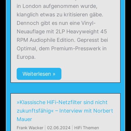
in London aufgenommen wurde,
klanglich etwas zu kritisieren gäbe.
Dennoch gibt es nun eine Vinyl-
Neuauflage mit 2LP Heavyweight 45
RPM Audiophile Edition. Gepresst bei
Optimal, dem Premium-Presswerk in
Europa.
Weiterlesen »
»Klassische HiFi-Netzfilter sind nicht
zukunftsfähig« – Interview mit Norbert
Mauer
Frank Wacker
|
02.06.2024
|
HiFi Themen