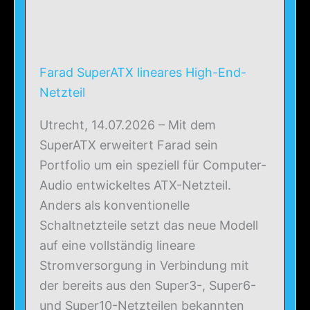
Farad SuperATX lineares High-End-
Netzteil
Utrecht, 14.07.2026 – Mit dem
SuperATX erweitert Farad sein
Portfolio um ein speziell für Computer-
Audio entwickeltes ATX-Netzteil.
Anders als konventionelle
Schaltnetzteile setzt das neue Modell
auf eine vollständig lineare
Stromversorgung in Verbindung mit
der bereits aus den Super3-, Super6-
und Super10-Netzteilen bekannten