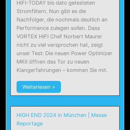
HIFI-TODAY bis dato getesteten
Stromfiltern. Nun gibt es die
Nachfolger, die nochmals deutlich an
Performance zulegen sollen. Dass
VORTEX HIFI Chef Norbert Maurer
nicht zu viel versprochen hat, zeigt
unser Test: Die neuen Power Optimizer
MKII öffnen das Tor zu neuen
Klangerfahrungen – kommen Sie mit.
Weiterlesen »
HIGH END 2024 in München | Messe
Reportage