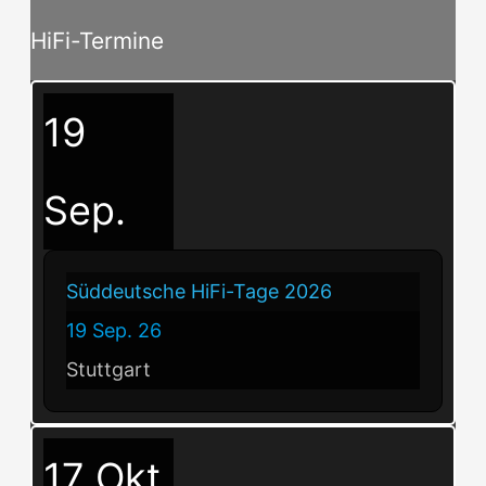
HiFi-Termine
19
Sep.
Süddeutsche HiFi-Tage 2026
19 Sep. 26
Stuttgart
17
Okt.