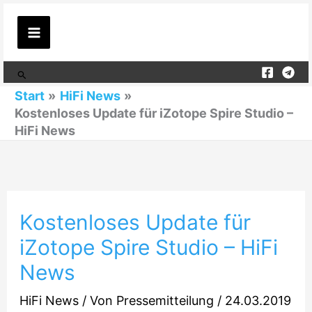
Zum
Inhalt
springen
Suchen
Start
HiFi News
Kostenloses Update für iZotope Spire Studio –
HiFi News
Kostenloses Update für
iZotope Spire Studio – HiFi
News
HiFi News
/ Von
Pressemitteilung
/
24.03.2019