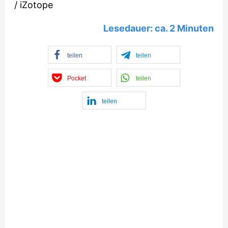
/
iZotope
Lesedauer: ca.
2
Minuten
teilen
teilen
Pocket
teilen
teilen